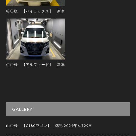
松〇様 【ハイラックス】 新車
伊〇様 【アルファード】 新車
GALLERY
山〇様 【C180ワゴン】 ②完
2024年6月29日