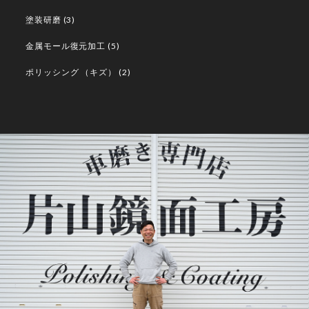
塗装研磨
(3)
金属モール復元加工
(5)
ポリッシング （キズ）
(2)