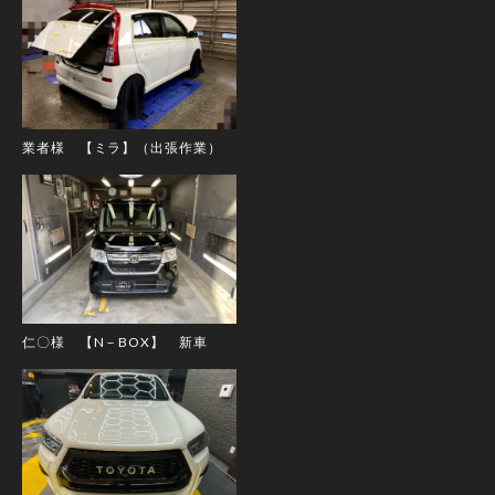
業者様 【ミラ】（出張作業）
仁〇様 【N－BOX】 新車