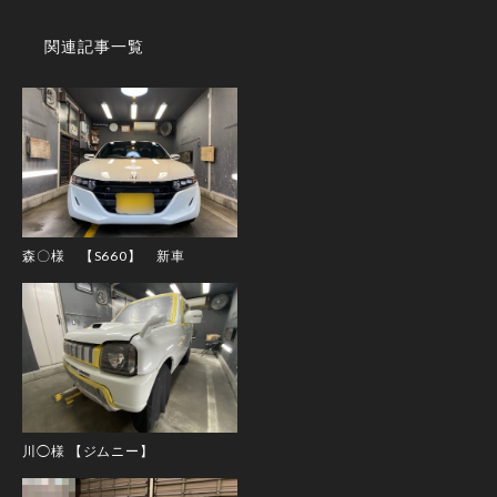
関連記事一覧
森〇様 【S660】 新車
川◯様 【ジムニー】